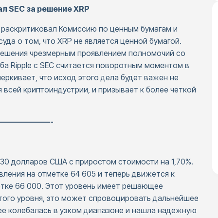
ал SEC за решение XRP
с раскритиковал Комиссию по ценным бумагам и
уда о том, что XRP не является ценной бумагой.
 решения чрезмерным проявлением полномочий со
ба Ripple с SEC считается поворотным моментом в
еркивает, что исход этого дела будет важен не
я всей криптоиндустрии, и призывает к более четкой
———————-
930 долларов США с приростом стоимости на 1,70%.
ления на отметке 64 605 и теперь движется к
тке 66 000. Этот уровень имеет решающее
этого уровня, это может спровоцировать дальнейшее
нее колебалась в узком диапазоне и нашла надежную