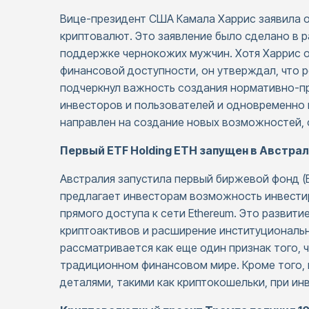
Вице-президент США Камала Харрис заявила 
криптовалют. Это заявление было сделано в 
поддержке чернокожих мужчин. Хотя Харрис 
финансовой доступности, он утверждал, что 
подчеркнул важность создания нормативно-пр
инвесторов и пользователей и одновременно 
направлен на создание новых возможностей,
Первый ETF Holding ETH запущен в Австра
Австралия запустила первый биржевой фонд (E
предлагает инвесторам возможность инвестир
прямого доступа к сети Ethereum. Это развит
криптоактивов и расширение институциональн
рассматривается как еще один признак того,
традиционном финансовом мире. Кроме того, 
деталями, такими как криптокошельки, при ин