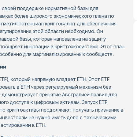
о своей поддержке нормативной базы для
рамках более широкого экономического плана по
отметил потенциал криптовалют для обеспечения
регулирование этой области необходимо. Он
авовой базы, которая направлена на защиту
поощряет инновации в криптоэкосистеме. Этот план
 особенно для маргинализированных сообществ.
лии
TF), который напрямую владеет ETH. Этот ETF
овать в ETH через регулируемый механизм без
ие демонстрирует принятие Австралией правил для
ого доступа к цифровым активам. Запуск ETF
 что криптоактивы продолжают получать признание в
инвесторам не нужно иметь дело с техническими
вестировании в ETH.