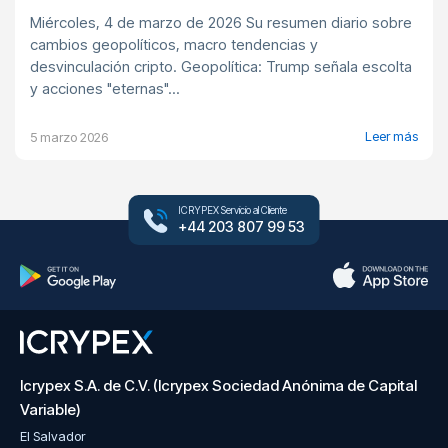
Miércoles, 4 de marzo de 2026 Su resumen diario sobre
cambios geopolíticos, macro tendencias y
desvinculación cripto. Geopolítica: Trump señala escolta
y acciones "eternas"...
Leer más
5 marzo 2026
ICRYPEX Servicio al Cliente
+44 203 807 99 53
Icrypex S.A. de C.V. (Icrypex Sociedad Anónima de Capital
Variable)
El Salvador