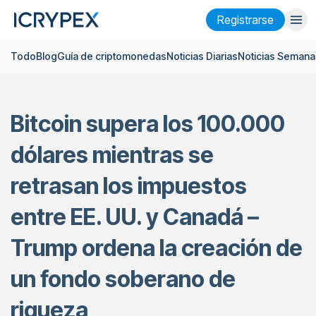
Registrarse
Todo
Blog
Guía de criptomonedas
Noticias Diarias
Noticias Semana
Iniciar sesión
Registrarse
Finanzas
Bitcoin supera los 100.000
Empresa
dólares mientras se
Investigación
retrasan los impuestos
Ayuda
entre EE. UU. y Canadá –
Futuros
x50
Trump ordena la creación de
Español
Language
un fondo soberano de
Tema
riqueza