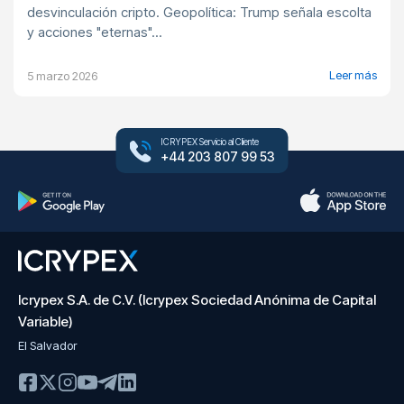
desvinculación cripto. Geopolítica: Trump señala escolta
y acciones "eternas"...
Leer más
5 marzo 2026
ICRYPEX Servicio al Cliente
+44 203 807 99 53
Icrypex S.A. de C.V. (Icrypex Sociedad Anónima de Capital
Variable)
El Salvador