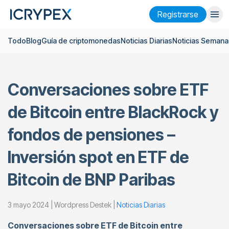
Registrarse
Todo
Blog
Guía de criptomonedas
Noticias Diarias
Noticias Semana
Iniciar sesión
Registrarse
Finanzas
Conversaciones sobre ETF
Empresa
de Bitcoin entre BlackRock y
Investigación
fondos de pensiones –
Ayuda
Inversión spot en ETF de
Futuros
x50
Bitcoin de BNP Paribas
Español
Language
3 mayo 2024 | Wordpress Destek |
Noticias Diarias
Tema
Conversaciones sobre ETF de Bitcoin entre