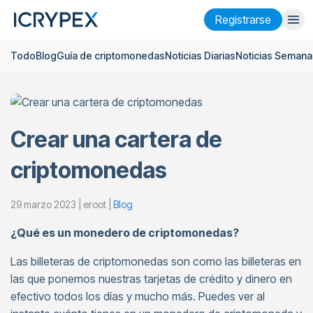
Registrarse
Todo
Blog
Guía de criptomonedas
Noticias Diarias
Noticias Semana
Iniciar sesión
Registrarse
Finanzas
Empresa
Crear una cartera de
Investigación
criptomonedas
Ayuda
29 marzo 2023 | eroot |
Blog
Futuros
x50
¿Qué es un monedero de criptomonedas?
Las billeteras de criptomonedas son como las billeteras en
Español
Language
las que ponemos nuestras tarjetas de crédito y dinero en
Tema
efectivo todos los días y mucho más. Puedes ver al