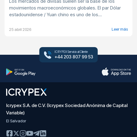
Los mercados de divisas suelen ser la base de los
movimientos macroeconómicos globales. El par Dólar
estadounidense / Yuan chino es uno de los...
Leer más
25 abril 2026
ICRYPEX Servicio al Cliente
+44 203 807 99 53
Icrypex S.A. de C.V. (Icrypex Sociedad Anónima de Capital
Variable)
El Salvador