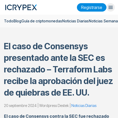
Registrarse
Todo
Blog
Guía de criptomonedas
Noticias Diarias
Noticias Semana
Iniciar sesión
Registrarse
Finanzas
El caso de Consensys
Empresa
presentado ante la SEC es
Investigación
rechazado – Terraform Labs
Ayuda
recibe la aprobación del juez
Futuros
x50
de quiebras de EE. UU.
Español
Language
20 septiembre 2024 | Wordpress Destek |
Noticias Diarias
Tema
El caso de Consensys contra la SEC fue rechazado