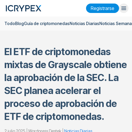
Registrarse
Todo
Blog
Guía de criptomonedas
Noticias Diarias
Noticias Semana
Iniciar sesión
Registrarse
Finanzas
El ETF de criptomonedas
Empresa
mixtas de Grayscale obtiene
Investigación
la aprobación de la SEC. La
Ayuda
SEC planea acelerar el
Futuros
x50
proceso de aprobación de
Español
Language
ETF de criptomonedas.
Tema
2 julio 2025 | Wordpress Destek |
Noticias Diarias