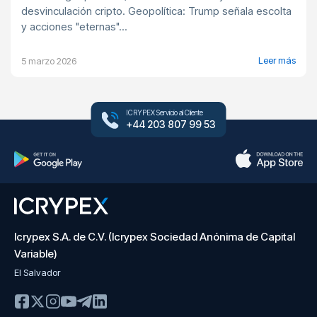
desvinculación cripto. Geopolítica: Trump señala escolta
y acciones "eternas"...
Leer más
5 marzo 2026
ICRYPEX Servicio al Cliente
+44 203 807 99 53
Icrypex S.A. de C.V. (Icrypex Sociedad Anónima de Capital
Variable)
El Salvador