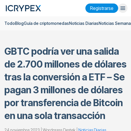
Registrarse
Todo
Blog
Guía de criptomonedas
Noticias Diarias
Noticias Semana
Iniciar sesión
Registrarse
Finanzas
GBTC podría ver una salida
Empresa
de 2.700 millones de dólares
Investigación
tras la conversión a ETF – Se
Ayuda
pagan 3 millones de dólares
Futuros
x50
por transferencia de Bitcoin
Español
Language
en una sola transacción
Tema
24 noviembre 2023 | Wordpress Destek |
Noticias Diarias