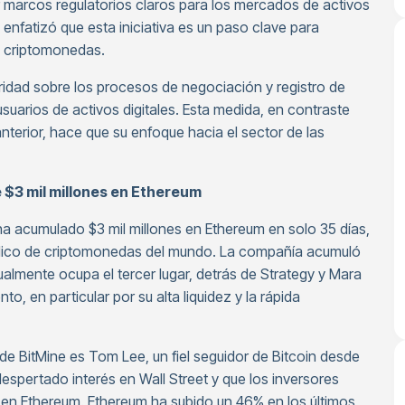
ar marcos regulatorios claros para los mercados de activos
 enfatizó que esta iniciativa es un paso clave para
e criptomonedas.
ridad sobre los procesos de negociación y registro de
usuarios de activos digitales. Esta medida, en contraste
terior, hace que su enfoque hacia el sector de las
e $3 mil millones en Ethereum
ha acumulado $3 mil millones en Ethereum en solo 35 días,
público de criptomonedas del mundo. La compañía acumuló
almente ocupa el tercer lugar, detrás de Strategy y Mara
o, en particular por su alta liquidez y la rápida
de BitMine es Tom Lee, un fiel seguidor de Bitcoin desde
pertado interés en Wall Street y que los inversores
 en Ethereum. Ethereum ha subido un 46% en los últimos