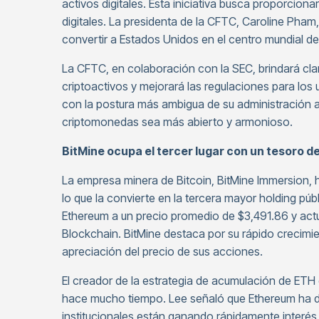
activos digitales. Esta iniciativa busca proporcion
digitales. La presidenta de la CFTC, Caroline Pham,
convertir a Estados Unidos en el centro mundial d
La CFTC, en colaboración con la SEC, brindará cla
criptoactivos y mejorará las regulaciones para los 
con la postura más ambigua de su administración an
criptomonedas sea más abierto y armonioso.
BitMine ocupa el tercer lugar con un tesoro d
La empresa minera de Bitcoin, BitMine Immersion, 
lo que la convierte en la tercera mayor holding 
Ethereum a un precio promedio de $3,491.86 y actu
Blockchain. BitMine destaca por su rápido crecimient
apreciación del precio de sus acciones.
El creador de la estrategia de acumulación de ETH 
hace mucho tiempo. Lee señaló que Ethereum ha des
institucionales están ganando rápidamente interés