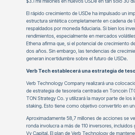
$3.1 mil millones en nuevos USDe en tan solo 30 dí
El rápido crecimiento de USDe ha impulsado un impu
estructura sintética completamente en cadena de
respaldados por moneda fiduciaria. Si bien los inv
rendimientos, especialmente en mercados volátiles, 
Ethena afirma que, si el potencial de crecimiento
dos años. Sin embargo, las tendencias de crecimie
generan incertidumbre sobre el futuro de USDe.
Verb Tech establecerá una estrategia de tes
Verb Technology Company realizará una colocació
de estrategia de tesorería centrada en Toncoin (T
TON Strategy Co. y utilizará la mayor parte de l
staking. Esto tiene como objetivo convertirlo en
Aproximadamente 58,7 millones de acciones se vend
ronda involucra a más de 110 inversores, incluido
Vy Capital. El plan de Verb Technology de mantener