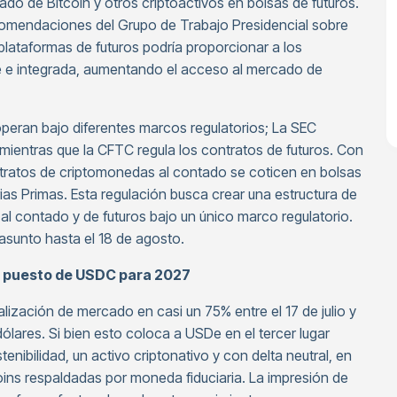
ado de Bitcoin y otros criptoactivos en bolsas de futuros.
comendaciones del Grupo de Trabajo Presidencial sobre
plataformas de futuros podría proporcionar a los
te e integrada, aumentando el acceso al mercado de
operan bajo diferentes marcos regulatorios; La SEC
mientras que la CFTC regula los contratos de futuros. Con
ontratos de criptomonedas al contado se coticen en bolsas
as Primas. Esta regulación busca crear una estructura de
al contado y de futuros bajo un único marco regulatorio.
asunto hasta el 18 de agosto.
o puesto de USDC para 2027
ización de mercado en casi un 75% entre el 17 de julio y
ólares. Si bien esto coloca a USDe en el tercer lugar
enibilidad, un activo criptonativo y con delta neutral, en
ns respaldadas por moneda fiduciaria. La impresión de