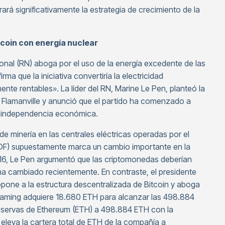
rá significativamente la estrategia de crecimiento de la
itcoin con energía nuclear
nal (RN) aboga por el uso de la energía excedente de las
rma que la iniciativa convertiría la electricidad
ente rentables». La líder del RN, Marine Le Pen, planteó la
de Flamanville y anunció que el partido ha comenzado a
a independencia económica.
 de minería en las centrales eléctricas operadas por el
(EDF) supuestamente marca un cambio importante en la
016, Le Pen argumentó que las criptomonedas deberían
 ha cambiado recientemente. En contraste, el presidente
opone a la estructura descentralizada de Bitcoin y aboga
 Gaming adquiere 18.680 ETH para alcanzar las 498.884
eservas de Ethereum (ETH) a 498.884 ETH con la
eleva la cartera total de ETH de la compañía a