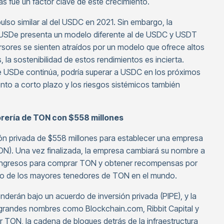
as fue un factor clave de este crecimiento.
lso similar al del USDC en 2021. Sin embargo, la
 USDe presenta un modelo diferente al de USDC y USDT
ersores se sienten atraídos por un modelo que ofrece altos
la sostenibilidad de estos rendimientos es incierta.
 de USDe continúa, podría superar a USDC en los próximos
nto a corto plazo y los riesgos sistémicos también
orería de TON con $558 millones
n privada de $558 millones para establecer una empresa
ON). Una vez finalizada, la empresa cambiará su nombre a
os ingresos para comprar TON y obtener recompensas por
 uno de los mayores tenedores de TON en el mundo.
erán bajo un acuerdo de inversión privada (PIPE), y la
s grandes nombres como Blockchain.com, Ribbit Capital y
 TON, la cadena de bloques detrás de la infraestructura