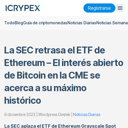
Registrarse
Todo
Blog
Guía de criptomonedas
Noticias Diarias
Noticias Semana
Iniciar sesión
Registrarse
Finanzas
La SEC retrasa el ETF de
Empresa
Ethereum – El interés abierto
Investigación
de Bitcoin en la CME se
Ayuda
acerca a su máximo
Futuros
x50
histórico
Español
Language
6 diciembre 2023 | Wordpress Destek |
Noticias Diarias
Tema
La SEC aplaza el ETF de Ethereum Grayscale Spot