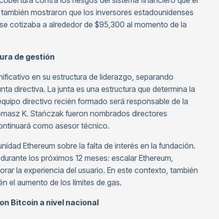
cobertura contra los riesgos del sistema financiero que el
po también mostraron que los inversores estadounidenses
n se cotizaba a alrededor de $95,300 al momento de la
ura de gestión
ificativo en su estructura de liderazgo, separando
unta directiva. La junta es una estructura que determina la
equipo directivo recién formado será responsable de la
Tomasz K. Stańczak fueron nombrados directores
 continuará como asesor técnico.
unidad Ethereum sobre la falta de interés en la fundación.
s durante los próximos 12 meses: escalar Ethereum,
rar la experiencia del usuario. En este contexto, también
n el aumento de los límites de gas.
 Bitcoin a nivel nacional