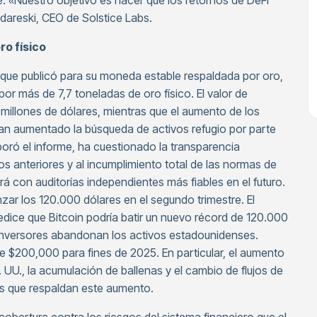
e. «Nuestro objetivo es hacer que los retornos de DeFi
dareski, CEO de Solstice Labs.
ro físico
 que publicó para su moneda estable respaldada por oro,
or más de 7,7 toneladas de oro físico. El valor de
llones de dólares, mientras que el aumento de los
an aumentado la búsqueda de activos refugio por parte
boró el informe, ha cuestionado la transparencia
os anteriores y al incumplimiento total de las normas de
á con auditorías independientes más fiables en el futuro.
zar los 120.000 dólares en el segundo trimestre. El
edice que Bitcoin podría batir un nuevo récord de 120.000
 inversores abandonan los activos estadounidenses.
e $200,000 para fines de 2025. En particular, el aumento
 UU., la acumulación de ballenas y el cambio de flujos de
res que respaldan este aumento.