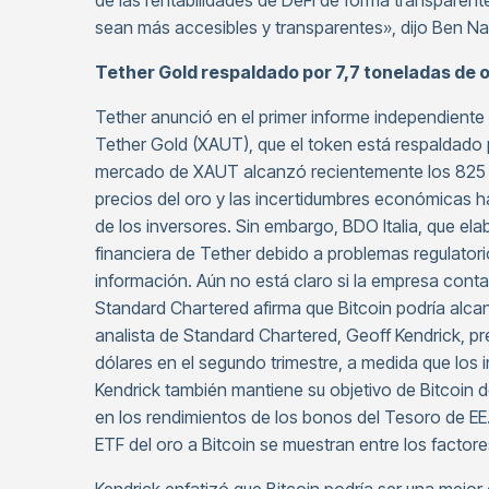
de las rentabilidades de DeFi de forma transparent
sean más accesibles y transparentes», dijo Ben Na
Tether Gold respaldado por 7,7 toneladas de o
Tether anunció en el primer informe independiente
Tether Gold (XAUT), que el token está respaldado p
mercado de XAUT alcanzó recientemente los 825 mi
precios del oro y las incertidumbres económicas h
de los inversores. Sin embargo, BDO Italia, que ela
financiera de Tether debido a problemas regulatori
información. Aún no está claro si la empresa contar
Standard Chartered afirma que Bitcoin podría alcan
analista de Standard Chartered, Geoff Kendrick, pr
dólares en el segundo trimestre, a medida que los
Kendrick también mantiene su objetivo de Bitcoin d
en los rendimientos de los bonos del Tesoro de EE.
ETF del oro a Bitcoin se muestran entre los facto