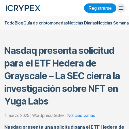
Registrarse
Todo
Blog
Guía de criptomonedas
Noticias Diarias
Noticias Semana
Iniciar sesión
Registrarse
Finanzas
Nasdaq presenta solicitud
Empresa
para el ETF Hedera de
Investigación
Grayscale – La SEC cierra la
Ayuda
investigación sobre NFT en
Futuros
x50
Yuga Labs
Español
Language
4 marzo 2025 | Wordpress Destek |
Noticias Diarias
Tema
Nasdaq presenta una solicitud para el ETF Hedera de