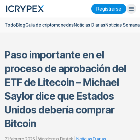
Registrarse
Todo
Blog
Guía de criptomonedas
Noticias Diarias
Noticias Semana
Iniciar sesión
Registrarse
Finanzas
Paso importante en el
Empresa
proceso de aprobación del
Investigación
ETF de Litecoin – Michael
Ayuda
Saylor dice que Estados
Futuros
x50
Unidos debería comprar
Español
Language
Bitcoin
Tema
21 febrero 2025 | Wordpress Destek |
Noticias Diarias