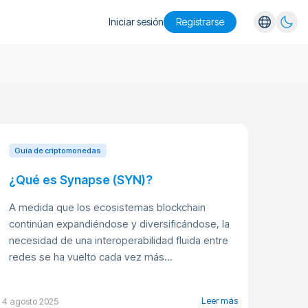
Iniciar sesión
Registrarse
English
Español
Português
Русский
Guía de criptomonedas
¿Qué es Synapse (SYN)?
A medida que los ecosistemas blockchain
continúan expandiéndose y diversificándose, la
necesidad de una interoperabilidad fluida entre
redes se ha vuelto cada vez más...
Leer más
4 agosto 2025