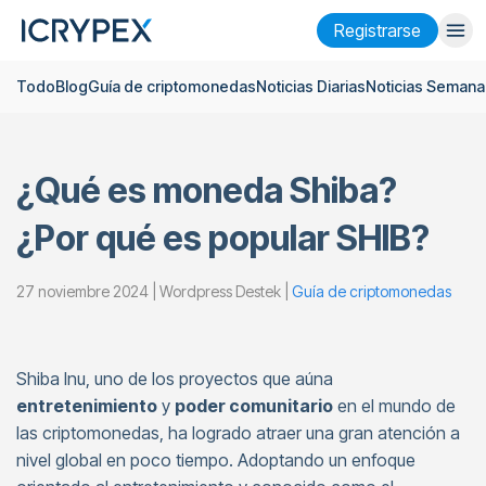
Registrarse
Todo
Blog
Guía de criptomonedas
Noticias Diarias
Noticias Semana
Iniciar sesión
Registrarse
Finanzas
¿Qué es moneda Shiba?
Empresa
¿Por qué es popular SHIB?
Investigación
Ayuda
27 noviembre 2024 | Wordpress Destek |
Guía de criptomonedas
Futuros
x50
Shiba Inu, uno de los proyectos que aúna
entretenimiento
y
poder comunitario
en el mundo de
Español
Language
las criptomonedas, ha logrado atraer una gran atención a
Tema
nivel global en poco tiempo. Adoptando un enfoque