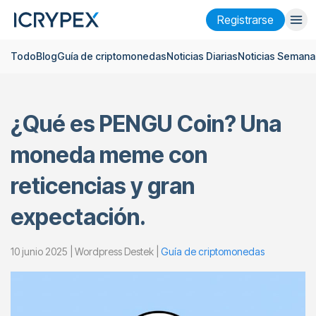
Registrarse
Todo
Blog
Guía de criptomonedas
Noticias Diarias
Noticias Semana
Iniciar sesión
Registrarse
Finanzas
¿Qué es PENGU Coin? Una
Empresa
moneda meme con
Investigación
reticencias y gran
Ayuda
expectación.
Futuros
x50
10 junio 2025 | Wordpress Destek |
Guía de criptomonedas
Español
Language
Tema