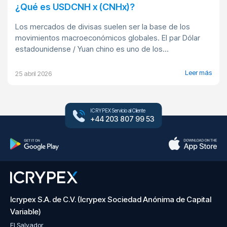
¿Qué es USDCNH x (CNHx)?
Los mercados de divisas suelen ser la base de los
movimientos macroeconómicos globales. El par Dólar
estadounidense / Yuan chino es uno de los...
Leer más
25 abril 2026
ICRYPEX Servicio al Cliente
+44 203 807 99 53
Icrypex S.A. de C.V. (Icrypex Sociedad Anónima de Capital
Variable)
El Salvador