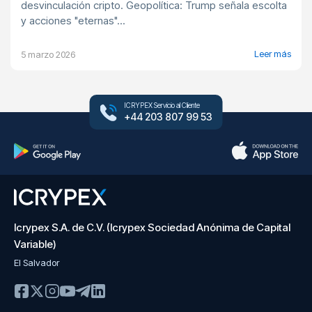
desvinculación cripto. Geopolítica: Trump señala escolta
y acciones "eternas"...
Leer más
5 marzo 2026
ICRYPEX Servicio al Cliente
+44 203 807 99 53
Icrypex S.A. de C.V. (Icrypex Sociedad Anónima de Capital
Variable)
El Salvador