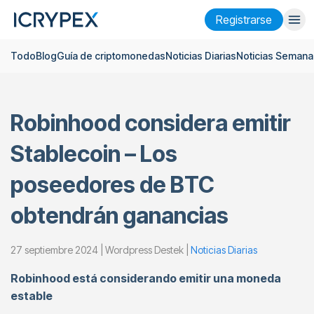
Registrarse
Todo
Blog
Guía de criptomonedas
Noticias Diarias
Noticias Semana
Iniciar sesión
Registrarse
Finanzas
Robinhood considera emitir
Empresa
Stablecoin – Los
Investigación
poseedores de BTC
Ayuda
obtendrán ganancias
Futuros
x50
27 septiembre 2024 | Wordpress Destek |
Noticias Diarias
Español
Language
Robinhood está considerando emitir una moneda
Tema
estable