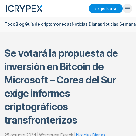
Registrarse
Todo
Blog
Guía de criptomonedas
Noticias Diarias
Noticias Semana
Iniciar sesión
Registrarse
Finanzas
Se votará la propuesta de
Empresa
inversión en Bitcoin de
Investigación
Microsoft – Corea del Sur
Ayuda
exige informes
Futuros
x50
criptográficos
Español
Language
transfronterizos
Tema
25 octubre 2024 | Wordpress Destek |
Noticias Diarias