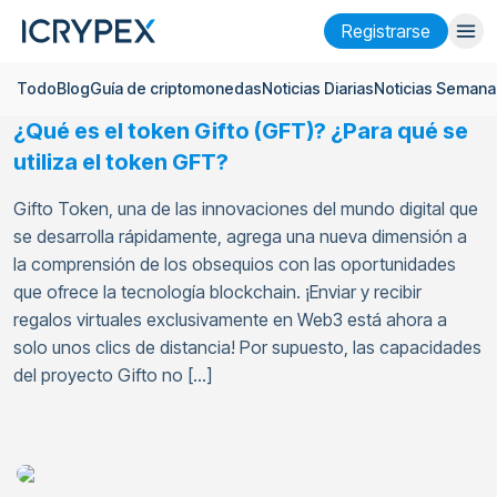
Registrarse
Todo
Blog
Guía de criptomonedas
Noticias Diarias
Noticias Semana
Iniciar sesión
Registrarse
¿Qué es el token Gifto (GFT)? ¿Para qué se
Finanzas
utiliza el token GFT?
Empresa
Gifto Token, una de las innovaciones del mundo digital que
se desarrolla rápidamente, agrega una nueva dimensión a
Investigación
la comprensión de los obsequios con las oportunidades
que ofrece la tecnología blockchain. ¡Enviar y recibir
Ayuda
regalos virtuales exclusivamente en Web3 está ahora a
Futuros
x50
solo unos clics de distancia! Por supuesto, las capacidades
del proyecto Gifto no […]
Español
Language
Tema