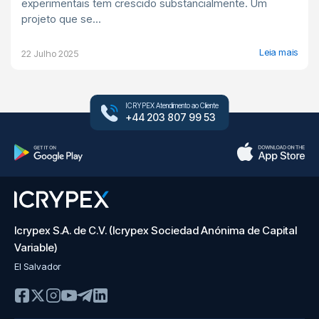
experimentais tem crescido substancialmente. Um
projeto que se...
Leia mais
22 Julho 2025
ICRYPEX Atendimento ao Cliente
+44 203 807 99 53
Icrypex S.A. de C.V. (Icrypex Sociedad Anónima de Capital
Variable)
El Salvador