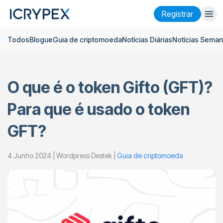
Registrar
Todos
Blogue
Guia de criptomoeda
Notícias Diárias
Notícias Seman
Entrar
Registrar
Ganhar
O que é o token Gifto (GFT)?
Empresa
Para que é usado o token
Pesquisar
GFT?
Ajuda
Futuros
x50
4 Junho 2024 | Wordpress Destek |
Guia de criptomoeda
Português
Language
Tema