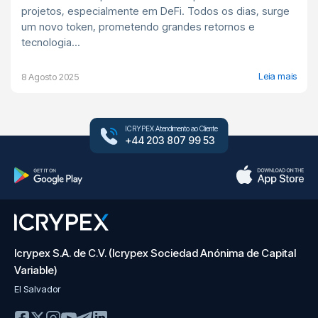
projetos, especialmente em DeFi. Todos os dias, surge
um novo token, prometendo grandes retornos e
tecnologia...
Leia mais
8 Agosto 2025
ICRYPEX Atendimento ao Cliente
+44 203 807 99 53
Icrypex S.A. de C.V. (Icrypex Sociedad Anónima de Capital
Variable)
El Salvador