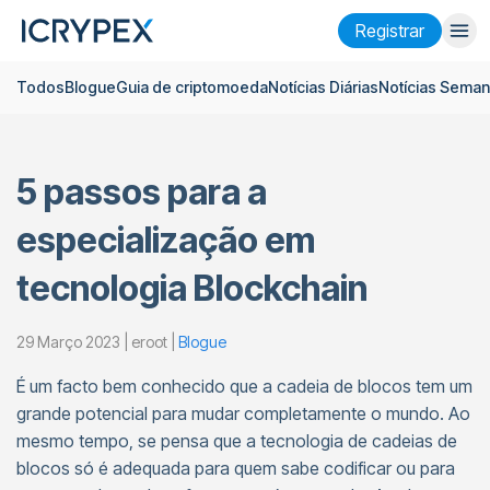
Registrar
Todos
Blogue
Guia de criptomoeda
Notícias Diárias
Notícias Seman
Entrar
Registrar
Ganhar
5 passos para a
Empresa
especialização em
Pesquisar
tecnologia Blockchain
Ajuda
Futuros
x50
29 Março 2023 | eroot |
Blogue
É um facto bem conhecido que a cadeia de blocos tem um
Português
Language
grande potencial para mudar completamente o mundo. Ao
mesmo tempo, se pensa que a tecnologia de cadeias de
Tema
blocos só é adequada para quem sabe codificar ou para