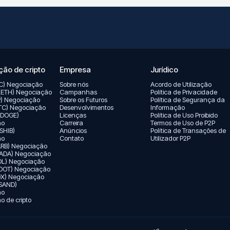
ão de cripto
Empresa
Jurídico
TC) Negociação
Sobre nós
Acordo de Utilização
(ETH) Negociação
Campanhas
Política de Privacidade
P) Negociação
Sobre os Futuros
Política de Segurança da
LTC) Negociação
Desenvolvimentos
Informação
(DOGE)
Licenças
Política de Uso Proibido
ão
Carreira
Termos de Uso de P2P
(SHIB)
Anúncios
Política de Transações de
ão
Contato
Utilizador P2P
(ARB) Negociação
ADA) Negociação
OL) Negociação
(DOT) Negociação
X) Negociação
SAND)
ão
 de cripto