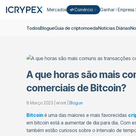
Mercados
Comércio
Ganhar
Empresa
Converter
Converter os seus saldos baixos 
Ganhar
Quem S
Todos
Blogue
Guia de criptomoeda
Notícias Diárias
No
Negocie Fácil
Apostar
Sobre nó
Cultivar
Campanh
ICRYPEX Prime
Novo
Ondo Finance
Sobre os 
New Trade smarter with ICRYPEX 
Desenvol
Pró-Comércio
A que horas são mais c
Licenças
comerciais de Bitcoin?
Carreira
Cesto de Criptomoedas
Anúncios
P2P-Comércio
8 Março 2023 | eroot |
Blogue
Contato
Bitcoin
é uma das maiores e mais favorecidas
cr
em bitcoin está a aumentar de dia para dia. Com es
também estão curiosos sobre o intervalo de tempo