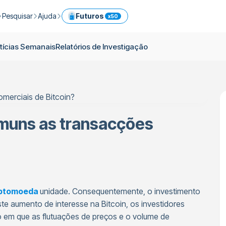
Pesquisar
Ajuda
Futuros
x50
em ICPX
omos
Guia de Criptomoeda
Central de ajuda
Serviços
tícias Semanais
Relatórios de Investigação
s
Notícias Diárias
Comissões
Portfolio Modelo
Negoceie facilmente criptomoedas de forma imediata
as
Notícias Semanais
Limites
Referência
Futuros
Blogue
Segurança
Conversor de criptomoeda
Prime
vimentos
Relatórios de Investigação
OTC
omuns as transacções
API
Negoceie criptomoedas com ferramentas profissionais
Descubra as Cestas de Criptomoedas da ICRYPEX
Negociar criptomoedas através de transferência bancária
iptomoeda
unidade. Consequentemente, o investimento
te aumento de interesse na Bitcoin, os investidores
 em que as flutuações de preços e o volume de