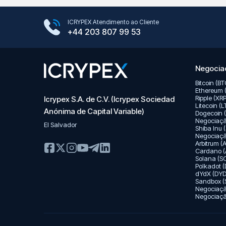
Google Play Store
ICRYPEX Atendimento ao Cliente
App Store
+44 203 807 99 53
Negociaç
Bitcoin (B
Ethereum 
Ripple (XR
Icrypex S.A. de C.V. (Icrypex Sociedad
Litecoin (
Anónima de Capital Variable)
Dogecoin 
Negociaç
El Salvador
Shiba Inu 
Negociaç
Arbitrum 
Cardano (
Solana (S
Polkadot 
dYdX (DYD
Sandbox (
Negociaç
Negociação