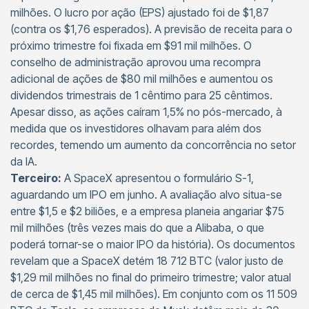
milhões. O lucro por ação (EPS) ajustado foi de $1,87
(contra os $1,76 esperados). A previsão de receita para o
próximo trimestre foi fixada em $91 mil milhões. O
conselho de administração aprovou uma recompra
adicional de ações de $80 mil milhões e aumentou os
dividendos trimestrais de 1 cêntimo para 25 cêntimos.
Apesar disso, as ações caíram 1,5% no pós-mercado, à
medida que os investidores olhavam para além dos
recordes, temendo um aumento da concorrência no setor
da IA.
Terceiro:
A SpaceX apresentou o formulário S-1,
aguardando um IPO em junho. A avaliação alvo situa-se
entre $1,5 e $2 biliões, e a empresa planeia angariar $75
mil milhões (três vezes mais do que a Alibaba, o que
poderá tornar-se o maior IPO da história). Os documentos
revelam que a SpaceX detém 18 712 BTC (valor justo de
$1,29 mil milhões no final do primeiro trimestre; valor atual
de cerca de $1,45 mil milhões). Em conjunto com os 11 509