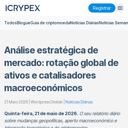
Registrar
Todos
Blogue
Guia de criptomoeda
Notícias Diárias
Notícias Seman
Entrar
Registrar
Ganhar
Análise estratégica de
Empresa
mercado: rotação global de
Pesquisar
ativos e catalisadores
Ajuda
macroeconómicos
Futuros
x50
21 Maio 2026 | Wordpress Destek |
Notícias Diárias
Português
Language
Quinta-feira, 21 de maio de 2026.
O seu relatório diário
Tema
sobre mudanças geopolíticas, aperto macroeconómico e
integração tecnológica e de criptomoedas.