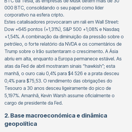
BTC da Tesla, as empresas de Musk detêm mais de 30
000 BTC, consolidando o seu papel como líder
corporativo na esfera cripto.
Estes catalisadores provocaram um rali em Wall Street:
Dow +645 pontos (+1,31%), S&P 500 +1,08% e Nasdaq
+1,54%. A combinação da diminuição da pressão sobre o
petróleo, o forte relatório da NVDA e os comentários de
Trump sobre o Irão sustentaram o crescimento. A Ásia
abriu em alta, enquanto a Europa permanece estável. As
atas da Fed de abril mostraram sinais “hawkish”; esta
manhã, o ouro caiu 0,4% para $4 526 e a prata desceu
0,4% para $75,53. O rendimento das obrigações do
Tesouro a 30 anos desceu ligeiramente do pico de
5,197%. Amanhã, Kevin Warsh assume oficialmente o
cargo de presidente da Fed.
2. Base macroeconómica e dinâmica
geopolítica