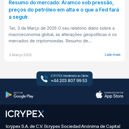
Resumo do mercado: Aramco sob pressão,
preços do petróleo em alta e o que a Fed fará
a seguir.
Ter, 3 de Março de 2026 O seu relatório diário sobre a
macroeconomia global, as alterações geopolíticas e os
mercados de criptomoedas. Resumo de...
Leia mais
3 Março 2026
ICRYPEX Atendimento ao Cliente
+44 203 807 99 53
Icrypex S.A. de C.V. (Icrypex Sociedad Anónima de Capital