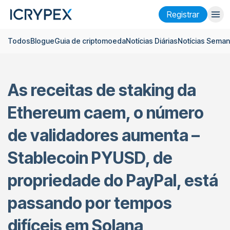
Registrar
Todos
Blogue
Guia de criptomoeda
Notícias Diárias
Notícias Seman
Entrar
Registrar
Ganhar
As receitas de staking da
Empresa
Ethereum caem, o número
Pesquisar
de validadores aumenta –
Ajuda
Stablecoin PYUSD, de
Futuros
x50
propriedade do PayPal, está
Português
Language
passando por tempos
Tema
difíceis em Solana