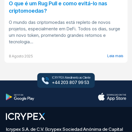
O que é um Rug Pull e como evitá-lo nas
criptomoedas?
O mundo das criptomoedas está repleto de novos
projetos, especialmente em DeFi. Todos os dias, surge
um novo token, prometendo grandes retornos e
tecnologia...
Leia mais
8 Agosto 2025
ICRYPEX Atendimento ao Cliente
+44 203 807 99 53
Icrypex S.A. de C.V. (Icrypex Sociedad Anónima de Capital