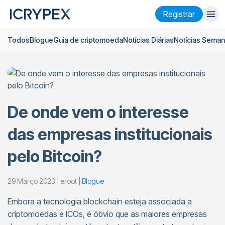
Registrar
Todos
Blogue
Guia de criptomoeda
Notícias Diárias
Notícias Seman
Entrar
Registrar
Ganhar
Empresa
De onde vem o interesse
Pesquisar
das empresas institucionais
Ajuda
pelo Bitcoin?
Futuros
x50
29 Março 2023 | eroot |
Blogue
Português
Language
Embora a tecnologia blockchain esteja associada a
Tema
criptomoedas e ICOs, é óbvio que as maiores empresas