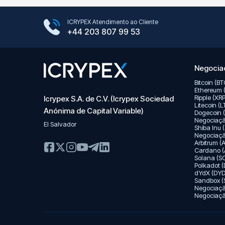
Google Play Store
ICRYPEX Atendimento ao Cliente
App Store
+44 203 807 99 53
Negociaç
Bitcoin (B
Ethereum 
Ripple (XR
Icrypex S.A. de C.V. (Icrypex Sociedad
Litecoin (
Anónima de Capital Variable)
Dogecoin 
Negociaç
El Salvador
Shiba Inu 
Negociaç
Arbitrum 
Cardano (
Solana (S
Polkadot 
dYdX (DYD
Sandbox (
Negociaç
Negociação