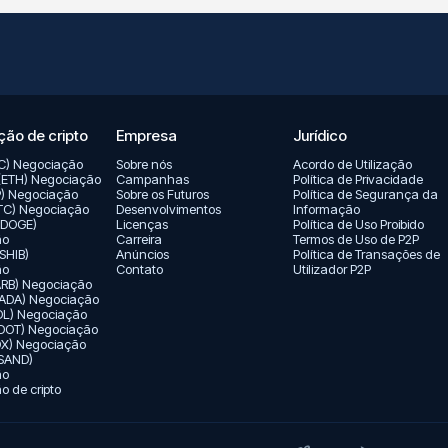
ão de cripto
Empresa
Jurídico
TC) Negociação
Sobre nós
Acordo de Utilização
(ETH) Negociação
Campanhas
Política de Privacidade
P) Negociação
Sobre os Futuros
Política de Segurança da
LTC) Negociação
Desenvolvimentos
Informação
(DOGE)
Licenças
Política de Uso Proibido
ão
Carreira
Termos de Uso de P2P
(SHIB)
Anúncios
Política de Transações de
ão
Contato
Utilizador P2P
(ARB) Negociação
ADA) Negociação
OL) Negociação
(DOT) Negociação
X) Negociação
SAND)
ão
 de cripto