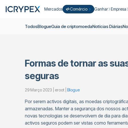
Mercados
Comércio
Ganhar
Empresa
Converter
Converter os seus saldos baixos 
Ganhar
Quem S
Todos
Blogue
Guia de criptomoeda
Notícias Diárias
No
Negocie Fácil
Apostar
Sobre nó
Cultivar
Campanh
ICRYPEX Prime
Novo
Ondo Finance
Sobre os 
New Trade smarter with ICRYPEX 
Formas de tornar as sua
Desenvol
Pró-Comércio
Licenças
seguras
Carreira
Cesto de Criptomoedas
29 Março 2023 | eroot |
Blogue
Anúncios
P2P-Comércio
Contato
Por serem activos digitais, as moedas criptográfic
armazenadas. Manter a segurança dos nossos activ
novas tecnologias se desenvolvem de dia para dia
activos seguros podem ser vistas como ferramentas