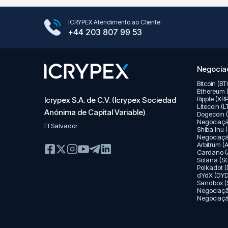
Google Play Store
ICRYPEX Atendimento ao Cliente
App Store
+44 203 807 99 53
Negociaç
Bitcoin (B
Ethereum 
Ripple (XR
Icrypex S.A. de C.V. (Icrypex Sociedad
Litecoin (
Anónima de Capital Variable)
Dogecoin 
Negociaç
El Salvador
Shiba Inu 
Negociaç
Arbitrum 
Cardano (
Solana (S
Polkadot 
dYdX (DYD
Sandbox (
Negociaç
Negociação