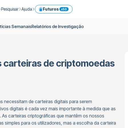
Pesquisar
Ajuda
Futuros
x50
em ICPX
omos
Guia de Criptomoeda
Central de ajuda
Serviços
tícias Semanais
Relatórios de Investigação
s
Notícias Diárias
Comissões
Portfolio Modelo
Negoceie facilmente criptomoedas de forma imediata
as
Notícias Semanais
Limites
Referência
Futuros
Blogue
Segurança
Conversor de criptomoeda
Prime
s carteiras de criptomoedas
vimentos
Relatórios de Investigação
OTC
API
Negoceie criptomoedas com ferramentas profissionais
Descubra as Cestas de Criptomoedas da ICRYPEX
Negociar criptomoedas através de transferência bancária
as necessitam de carteiras digitais para serem
os digitais é cada vez mais importante à medida que as
. As carteiras criptográficas que mantêm os nossos
 simples para os utilizadores, mas a escolha da carteira