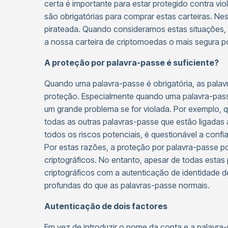
certa é importante para estar protegido contra vi
são obrigatórias para comprar estas carteiras. Nest
pirateada. Quando consideramos estas situações, p
a nossa carteira de criptomoedas o mais segura po
A proteção por palavra-passe é suficiente?
Quando uma palavra-passe é obrigatória, as pala
proteção. Especialmente quando uma palavra-passe
um grande problema se for violada. Por exemplo,
todas as outras palavras-passe que estão ligada
todos os riscos potenciais, é questionável a con
Por estas razões, a proteção por palavra-passe p
criptográficos. No entanto, apesar de todas estas 
criptográficos com a autenticação de identidade 
profundas do que as palavras-passe normais.
Autenticação de dois factores
Em vez de introduzir o nome da conta e a palavra