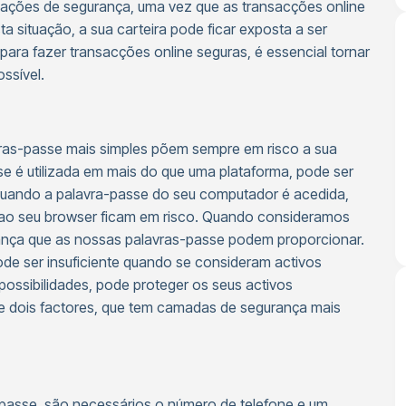
olações de segurança, uma vez que as transacções online
a situação, a sua carteira pode ficar exposta a ser
ara fazer transacções online seguras, é essencial tornar
ssível.
vras-passe mais simples põem sempre em risco a sua
 é utilizada em mais do que uma plataforma, pode ser
 quando a palavra-passe do seu computador é acedida,
s ao seu browser ficam em risco. Quando consideramos
fiança que as nossas palavras-passe podem proporcionar.
ode ser insuficiente quando se consideram activos
possibilidades, pode proteger os seus activos
de dois factores, que tem camadas de segurança mais
-passe, são necessários o número de telefone e um