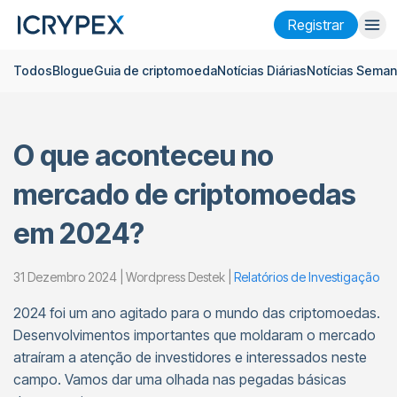
Registrar
Todos
Blogue
Guia de criptomoeda
Notícias Diárias
Notícias Seman
Entrar
Registrar
Ganhar
O que aconteceu no
Empresa
mercado de criptomoedas
Pesquisar
em 2024?
Ajuda
Futuros
x50
31 Dezembro 2024 | Wordpress Destek |
Relatórios de Investigação
2024 foi um ano agitado para o mundo das criptomoedas.
Português
Language
Desenvolvimentos importantes que moldaram o mercado
atraíram a atenção de investidores e interessados neste
Tema
campo. Vamos dar uma olhada nas pegadas básicas