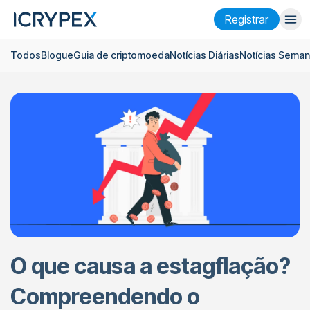
Registrar
Todos
Blogue
Guia de criptomoeda
Notícias Diárias
Notícias Seman
Entrar
Registrar
Ganhar
Empresa
Pesquisar
Ajuda
Futuros
x50
Português
Language
O que causa a estagflação?
Tema
Compreendendo o