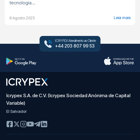
tecnologia...
Leia mais
8 Agosto 2025
ICRYPEX Atendimento ao Cliente
+44 203 807 99 53
Icrypex S.A. de C.V. (Icrypex Sociedad Anónima de Capital
Variable)
El Salvador