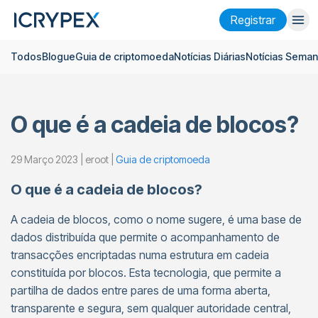
Registrar
Todos
Blogue
Guia de criptomoeda
Notícias Diárias
Notícias Seman
Entrar
Registrar
Ganhar
O que é a cadeia de blocos?
Empresa
Pesquisar
29 Março 2023 | eroot |
Guia de criptomoeda
O que é a cadeia de blocos?
Ajuda
A cadeia de blocos, como o nome sugere, é uma base de
Futuros
x50
dados distribuída que permite o acompanhamento de
transacções encriptadas numa estrutura em cadeia
Português
Language
constituída por blocos. Esta tecnologia, que permite a
partilha de dados entre pares de uma forma aberta,
Tema
transparente e segura, sem qualquer autoridade central,