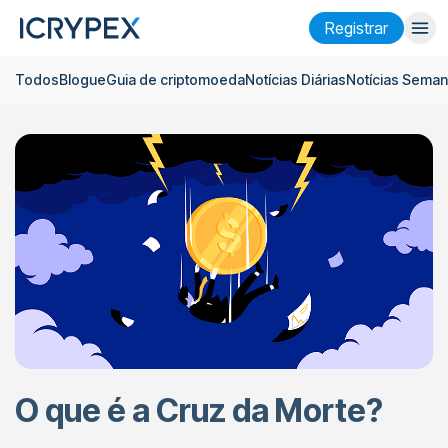
Registrar
Todos
Blogue
Guia de criptomoeda
Notícias Diárias
Notícias Seman
Entrar
Registrar
Ganhar
Empresa
Pesquisar
Ajuda
Futuros
x50
Português
Language
O que é a Cruz da Morte?
Tema