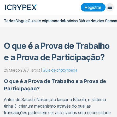
Registrar
Todos
Blogue
Guia de criptomoeda
Notícias Diárias
Notícias Seman
Entrar
Registrar
Ganhar
O que é a Prova de Trabalho
Empresa
e a Prova de Participação?
Pesquisar
Ajuda
29 Março 2023 | eroot |
Guia de criptomoeda
O que é a Prova de Trabalho e a Prova de
Futuros
x50
Participação?
Português
Language
Antes de Satoshi Nakamoto lançar o Bitcoin, o sistema
tinha 3. criar um mecanismo através do qual as
Tema
transacções pudessem ser autorizadas sem necessidade