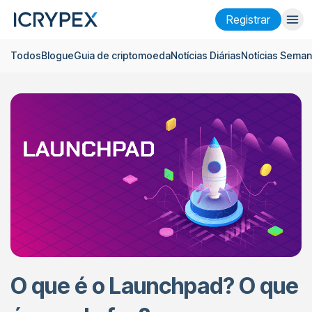
Registrar
Todos
Blogue
Guia de criptomoeda
Notícias Diárias
Notícias Seman
Entrar
Registrar
Ganhar
Empresa
Pesquisar
Ajuda
Futuros
x50
Português
Language
O que é o Launchpad? O que
Tema