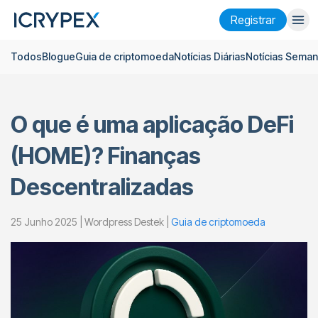
Registrar
Todos
Blogue
Guia de criptomoeda
Notícias Diárias
Notícias Seman
Entrar
Registrar
Ganhar
O que é uma aplicação DeFi
Empresa
(HOME)? Finanças
Pesquisar
Descentralizadas
Ajuda
Futuros
x50
25 Junho 2025 | Wordpress Destek |
Guia de criptomoeda
Português
Language
Tema