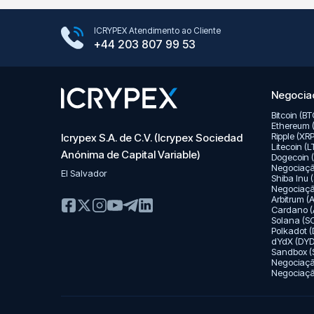
Google Play Store
ICRYPEX Atendimento ao Cliente
App Store
+44 203 807 99 53
Negociaç
Bitcoin (B
Ethereum 
Ripple (XR
Icrypex S.A. de C.V. (Icrypex Sociedad
Litecoin (
Anónima de Capital Variable)
Dogecoin 
Negociaç
El Salvador
Shiba Inu 
Negociaç
Arbitrum 
Cardano (
Solana (S
Polkadot 
dYdX (DYD
Sandbox (
Negociaç
Negociação