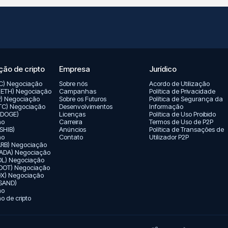
ão de cripto
Empresa
Jurídico
TC) Negociação
Sobre nós
Acordo de Utilização
(ETH) Negociação
Campanhas
Política de Privacidade
P) Negociação
Sobre os Futuros
Política de Segurança da
LTC) Negociação
Desenvolvimentos
Informação
(DOGE)
Licenças
Política de Uso Proibido
ão
Carreira
Termos de Uso de P2P
(SHIB)
Anúncios
Política de Transações de
ão
Contato
Utilizador P2P
(ARB) Negociação
ADA) Negociação
OL) Negociação
(DOT) Negociação
X) Negociação
SAND)
ão
 de cripto