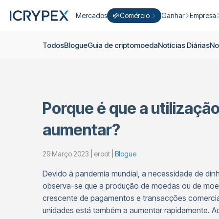
Mercados
Comércio
Ganhar
Empresa
Converter
Converter os seus saldos baixos 
Ganhar
Quem S
Todos
Blogue
Guia de criptomoeda
Notícias Diárias
No
Negocie Fácil
Apostar
Sobre nó
Cultivar
Campanh
ICRYPEX Prime
Novo
Ondo Finance
Sobre os 
New Trade smarter with ICRYPEX 
Porque é que a utilizaçã
Desenvol
Pró-Comércio
Licenças
aumentar?
Carreira
Cesto de Criptomoedas
29 Março 2023 | eroot |
Blogue
Anúncios
P2P-Comércio
Contato
Devido à pandemia mundial, a necessidade de dinh
observa-se que a produção de moedas ou de moed
crescente de pagamentos e transacções comercia
unidades está também a aumentar rapidamente. Ao