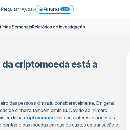
Pesquisar
Ajuda
Futuros
x50
em ICPX
omos
Guia de Criptomoeda
Central de ajuda
Serviços
tícias Semanais
Relatórios de Investigação
s
Notícias Diárias
Comissões
Portfolio Modelo
Negoceie facilmente criptomoedas de forma imediata
as
Notícias Semanais
Limites
Referência
Futuros
Blogue
Segurança
Conversor de criptomoeda
Prime
o da criptomoeda está a
vimentos
Relatórios de Investigação
OTC
API
Negoceie criptomoedas com ferramentas profissionais
Descubra as Cestas de Criptomoedas da ICRYPEX
Negociar criptomoedas através de transferência bancária
eiro das pessoas diminuiu consideravelmente. Em geral,
as de dinheiro também diminuiu. Devido ao número
is em linha
criptomoeda
O intenso interesse por estas
 contrário das moedas em que os custos de transação e