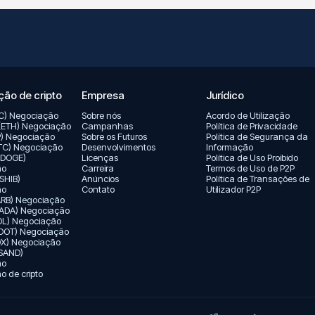
ão de cripto
Empresa
Jurídico
TC) Negociação
Sobre nós
Acordo de Utilização
(ETH) Negociação
Campanhas
Política de Privacidade
P) Negociação
Sobre os Futuros
Política de Segurança da
LTC) Negociação
Desenvolvimentos
Informação
(DOGE)
Licenças
Política de Uso Proibido
ão
Carreira
Termos de Uso de P2P
(SHIB)
Anúncios
Política de Transações de
ão
Contato
Utilizador P2P
(ARB) Negociação
ADA) Negociação
OL) Negociação
(DOT) Negociação
X) Negociação
SAND)
ão
 de cripto