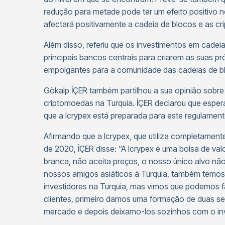
redução para metade pode ter um efeito positivo n
afectará positivamente a cadeia de blocos e as c
Além disso, referiu que os investimentos em cade
principais bancos centrais para criarem as suas p
empolgantes para a comunidade das cadeias de b
Gökalp İÇER também partilhou a sua opinião sobre
criptomoedas na Turquia. İÇER declarou que espera
que a Icrypex está preparada para este regulamen
Afirmando que a Icrypex, que utiliza completamente
de 2020, İÇER disse: “A Icrypex é uma bolsa de va
branca, não aceita preços, o nosso único alvo n
nossos amigos asiáticos à Turquia, também temos p
investidores na Turquia, mas vimos que podemos 
clientes, primeiro damos uma formação de duas s
mercado e depois deixamo-los sozinhos com o inv