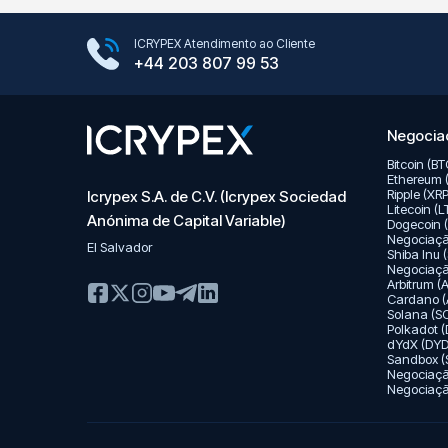
Google Play Store
ICRYPEX Atendimento ao Cliente
App Store
+44 203 807 99 53
Negociaç
Bitcoin (B
Ethereum 
Ripple (XR
Icrypex S.A. de C.V. (Icrypex Sociedad
Litecoin (
Anónima de Capital Variable)
Dogecoin 
Negociaç
El Salvador
Shiba Inu 
Negociaç
Arbitrum 
Cardano (
Solana (S
Polkadot 
dYdX (DYD
Sandbox (
Negociaç
Negociação