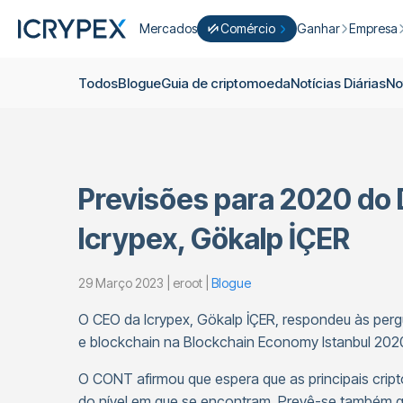
Mercados
Comércio
Ganhar
Empresa
Converter
Converter os seus saldos baixos 
Ganhar
Quem S
Todos
Blogue
Guia de criptomoeda
Notícias Diárias
No
Negocie Fácil
Apostar
Sobre nó
Cultivar
Campanh
ICRYPEX Prime
Novo
Ondo Finance
Sobre os 
New Trade smarter with ICRYPEX 
Previsões para 2020 do 
Desenvol
Pró-Comércio
Licenças
Icrypex, Gökalp İÇER
Carreira
Cesto de Criptomoedas
29 Março 2023 | eroot |
Blogue
Anúncios
P2P-Comércio
Contato
O CEO da Icrypex, Gökalp İÇER, respondeu às pe
e blockchain na Blockchain Economy Istanbul 202
O CONT afirmou que espera que as principais cri
do nível em que se encontram. Prevê-se também 