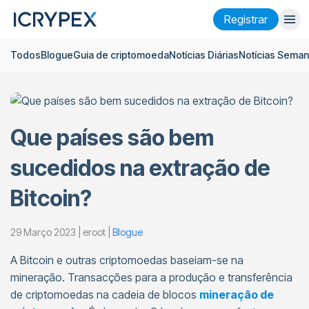
Registrar
Todos
Blogue
Guia de criptomoeda
Notícias Diárias
Notícias Seman
Entrar
Registrar
Ganhar
Empresa
Que países são bem
Pesquisar
sucedidos na extração de
Ajuda
Bitcoin?
Futuros
x50
29 Março 2023 | eroot |
Blogue
Português
Language
A Bitcoin e outras criptomoedas baseiam-se na
mineração. Transacções para a produção e transferência
Tema
de criptomoedas na cadeia de blocos
mineração de