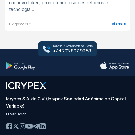
um novo token, prometendo grandes retornos e
tecnologia...
Leia mais
8 Agosto 2025
ICRYPEX Atendimento ao Cliente
+44 203 807 99 53
Icrypex S.A. de C.V. (Icrypex Sociedad Anónima de Capital
Variable)
El Salvador