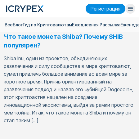
Pегистрация
Все
Блог
Гид по Криптовалютам
Ежедневная Pассылка
Еженеде
Войти
Pегистрация
Что такое монета Shiba? Почему SHIB
Финансы
популярен?
Компания
Shiba Inu, один из проектов, объединяющих
развлечения и силу сообщества в мире криптовалют,
Исследовать
сумел привлечь большое внимание во всем мире за
короткое время. Приняв ориентированный на
Помощь
развлечения подход и назвав его «убийцей Dogecoin»,
Фьючерсы
x50
этот криптоактив нацелен на создание
инновационной экосистемы, выйдя за рамки простого
мем-койна. Итак, что такое монета Shiba и почему он
Русский
Language
стал таким […]
Тема