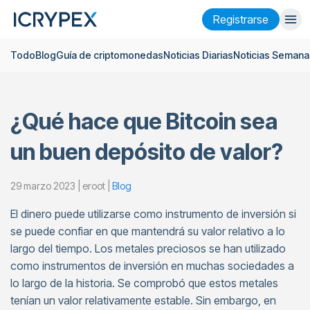
Registrarse
Todo
Blog
Guía de criptomonedas
Noticias Diarias
Noticias Semana
Iniciar sesión
Registrarse
Finanzas
¿Qué hace que Bitcoin sea
Empresa
un buen depósito de valor?
Investigación
Ayuda
29 marzo 2023 | eroot |
Blog
El dinero puede utilizarse como instrumento de inversión si
Futuros
x50
se puede confiar en que mantendrá su valor relativo a lo
largo del tiempo. Los metales preciosos se han utilizado
Español
Language
como instrumentos de inversión en muchas sociedades a
lo largo de la historia. Se comprobó que estos metales
Tema
tenían un valor relativamente estable. Sin embargo, en