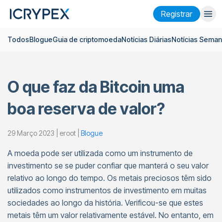
Registrar
Todos
Blogue
Guia de criptomoeda
Notícias Diárias
Notícias Seman
Entrar
Registrar
Ganhar
O que faz da Bitcoin uma
Empresa
boa reserva de valor?
Pesquisar
Ajuda
29 Março 2023 | eroot |
Blogue
A moeda pode ser utilizada como um instrumento de
Futuros
x50
investimento se se puder confiar que manterá o seu valor
relativo ao longo do tempo. Os metais preciosos têm sido
Português
Language
utilizados como instrumentos de investimento em muitas
sociedades ao longo da história. Verificou-se que estes
Tema
metais têm um valor relativamente estável. No entanto, em