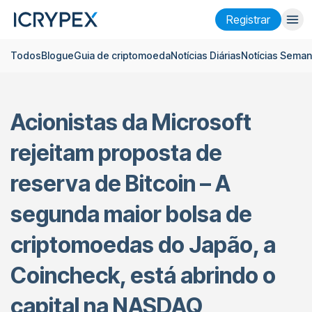
Registrar
Todos
Blogue
Guia de criptomoeda
Notícias Diárias
Notícias Seman
Entrar
Registrar
Ganhar
Acionistas da Microsoft
Empresa
rejeitam proposta de
Pesquisar
reserva de Bitcoin – A
Ajuda
segunda maior bolsa de
Futuros
x50
criptomoedas do Japão, a
Português
Language
Coincheck, está abrindo o
Tema
capital na NASDAQ