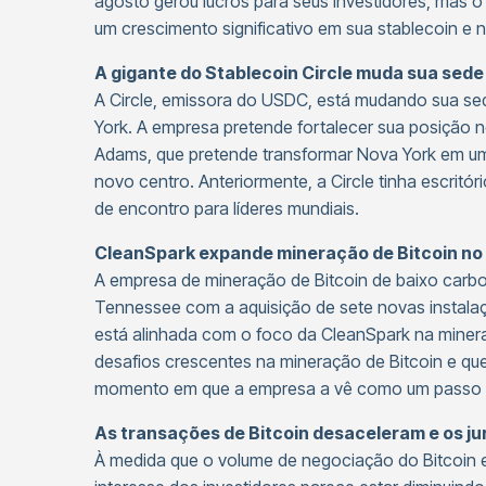
agosto gerou lucros para seus investidores, mas o
um crescimento significativo em sua stablecoin e n
A gigante do Stablecoin Circle muda sua sede
A Circle, emissora do USDC, está mudando sua se
York. A empresa pretende fortalecer sua posição n
Adams, que pretende transformar Nova York em um
novo centro. Anteriormente, a Circle tinha escrit
de encontro para líderes mundiais.
CleanSpark expande mineração de Bitcoin n
A empresa de mineração de Bitcoin de baixo car
Tennessee com a aquisição de sete novas instalaçõ
está alinhada com o foco da CleanSpark na minera
desafios crescentes na mineração de Bitcoin e q
momento em que a empresa a vê como um passo ou
As transações de Bitcoin desaceleram e os j
À medida que o volume de negociação do Bitcoin