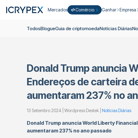
Mercados
Comércio
Ganhar
Empresa
Converter
Converter os seus saldos baixos 
Ganhar
Quem S
Todos
Blogue
Guia de criptomoeda
Notícias Diárias
No
Negocie Fácil
Apostar
Sobre nó
Cultivar
Campanh
ICRYPEX Prime
Novo
Ondo Finance
Sobre os 
New Trade smarter with ICRYPEX 
Donald Trump anuncia Wor
Desenvol
Pró-Comércio
Licenças
Endereços de carteira d
Carreira
Cesto de Criptomoedas
aumentaram 237% no an
Anúncios
P2P-Comércio
Contato
13 Setembro 2024 | Wordpress Destek |
Notícias Diárias
Donald Trump anuncia World Liberty Financial
aumentaram 237% no ano passado