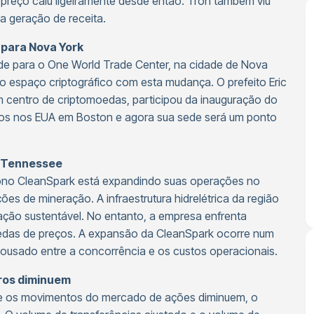
 preço caiu ligeiramente desde então. Tron também viu
a geração de receita.
 para Nova York
de para o One World Trade Center, na cidade de Nova
o espaço criptográfico com esta mudança. O prefeito Eric
 centro de criptomoedas, participou da inauguração do
órios nos EUA em Boston e agora sua sede será um ponto
o Tennessee
bono CleanSpark está expandindo suas operações no
es de mineração. A infraestrutura hidrelétrica da região
ção sustentável. No entanto, a empresa enfrenta
uedas de preços. A expansão da CleanSpark ocorre num
sado entre a concorrência e os custos operacionais.
uros diminuem
 e os movimentos do mercado de ações diminuem, o