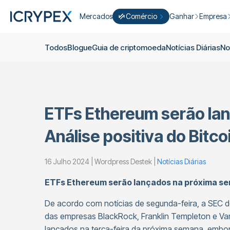
Mercados
Comércio
Ganhar
Empresa
Converter
Converter os seus saldos baixos 
Ganhar
Quem S
Todos
Blogue
Guia de criptomoeda
Notícias Diárias
No
Negocie Fácil
Apostar
Sobre nó
Cultivar
Campanh
ICRYPEX Prime
Novo
Ondo Finance
Sobre os 
New Trade smarter with ICRYPEX 
ETFs Ethereum serão la
Desenvol
Pró-Comércio
Licenças
Análise positiva do Bitc
Carreira
Cesto de Criptomoedas
16 Julho 2024 | Wordpress Destek |
Notícias Diárias
Anúncios
P2P-Comércio
Contato
ETFs Ethereum serão lançados na próxima s
De acordo com notícias de segunda-feira, a SEC 
das empresas BlackRock, Franklin Templeton e Va
lançados na terça-feira da próxima semana, embo