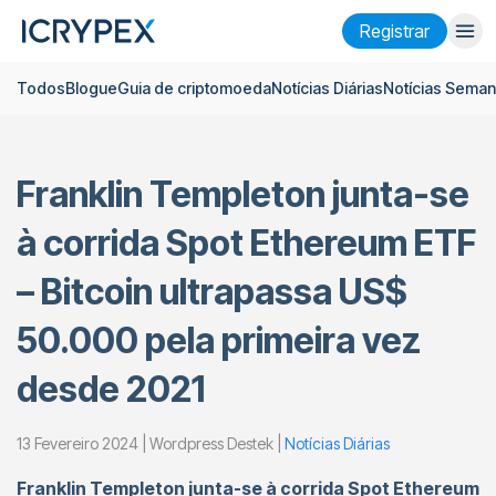
Registrar
Todos
Blogue
Guia de criptomoeda
Notícias Diárias
Notícias Seman
Entrar
Registrar
Ganhar
Franklin Templeton junta-se
Empresa
à corrida Spot Ethereum ETF
Pesquisar
– Bitcoin ultrapassa US$
Ajuda
50.000 pela primeira vez
Futuros
x50
desde 2021
Português
Language
13 Fevereiro 2024 | Wordpress Destek |
Notícias Diárias
Tema
Franklin Templeton junta-se à corrida Spot Ethereum