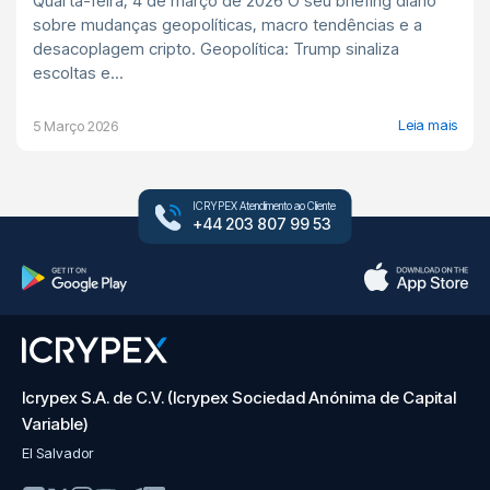
Quarta-feira, 4 de março de 2026 O seu briefing diário
sobre mudanças geopolíticas, macro tendências e a
desacoplagem cripto. Geopolítica: Trump sinaliza
escoltas e...
Leia mais
5 Março 2026
ICRYPEX Atendimento ao Cliente
+44 203 807 99 53
Icrypex S.A. de C.V. (Icrypex Sociedad Anónima de Capital
Variable)
El Salvador