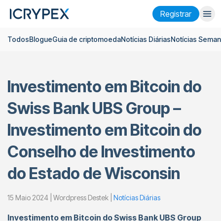
Registrar
Todos
Blogue
Guia de criptomoeda
Notícias Diárias
Notícias Seman
Entrar
Registrar
Ganhar
Investimento em Bitcoin do
Empresa
Swiss Bank UBS Group –
Pesquisar
Investimento em Bitcoin do
Ajuda
Conselho de Investimento
Futuros
x50
do Estado de Wisconsin
Português
Language
15 Maio 2024 | Wordpress Destek |
Notícias Diárias
Tema
Investimento em Bitcoin do Swiss Bank UBS Group