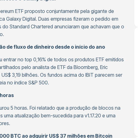
thereum ETF proposto conjuntamente pela gigante de
fica Galaxy Digital. Duas empresas fizeram o pedido em
as do Standard Chartered anunciaram que achavam que o
o.
ão de fluxo de dinheiro desde o início do ano
u entrar no top 0,16% de todos os produtos ETF emitidos
ilhados pelo analista de ETF da Bloomberg, Eric
e US$ 3,19 bilhões. Os fundos acima do IBIT parecem ser
eia no índice S&P 500.
 horas
urou 5 horas. Foi relatado que a produção de blocos na
pós uma atualização bem-sucedida para v1.17.20 e uma
ores.
000 BTC ao adquirir US$ 37 milhões em Bitcoin