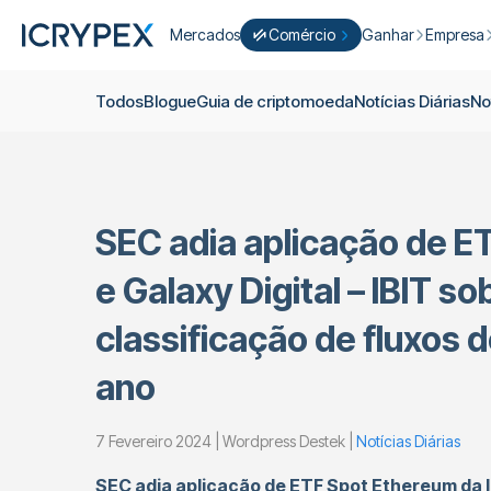
Mercados
Comércio
Ganhar
Empresa
Converter
Converter os seus saldos baixos 
Ganhar
Quem S
Todos
Blogue
Guia de criptomoeda
Notícias Diárias
No
Negocie Fácil
Apostar
Sobre nó
Cultivar
Campanh
ICRYPEX Prime
Novo
Ondo Finance
Sobre os 
New Trade smarter with ICRYPEX 
SEC adia aplicação de E
Desenvol
Pró-Comércio
Licenças
e Galaxy Digital – IBIT so
Carreira
Cesto de Criptomoedas
classificação de fluxos d
Anúncios
P2P-Comércio
ano
Contato
7 Fevereiro 2024 | Wordpress Destek |
Notícias Diárias
SEC adia aplicação de ETF Spot Ethereum da I