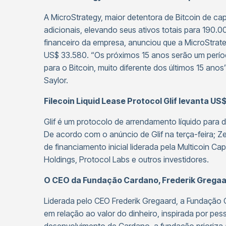
A MicroStrategy, maior detentora de Bitcoin de c
adicionais, elevando seus ativos totais para 190.0
financeiro da empresa, anunciou que a MicroStra
US$ 33.580. “Os próximos 15 anos serão um períod
para o Bitcoin, muito diferente dos últimos 15 ano
Saylor.
Filecoin Liquid Lease Protocol Glif levanta US
Glif é um protocolo de arrendamento líquido para
De acordo com o anúncio de Glif na terça-feira; 
de financiamento inicial liderada pela Multicoin Cap
Holdings, Protocol Labs e outros investidores.
O CEO da Fundação Cardano, Frederik Gregaar
Liderada pelo CEO Frederik Gregaard, a Fundação
em relação ao valor do dinheiro, inspirada por p