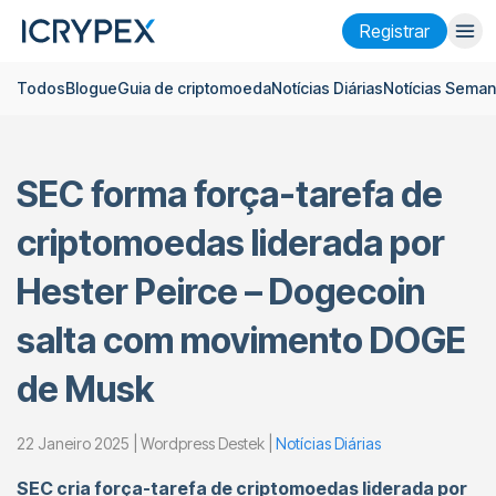
Registrar
Todos
Blogue
Guia de criptomoeda
Notícias Diárias
Notícias Seman
Entrar
Registrar
Ganhar
SEC forma força-tarefa de
Empresa
criptomoedas liderada por
Pesquisar
Hester Peirce – Dogecoin
Ajuda
salta com movimento DOGE
Futuros
x50
de Musk
Português
Language
22 Janeiro 2025 | Wordpress Destek |
Notícias Diárias
Tema
SEC cria força-tarefa de criptomoedas liderada por