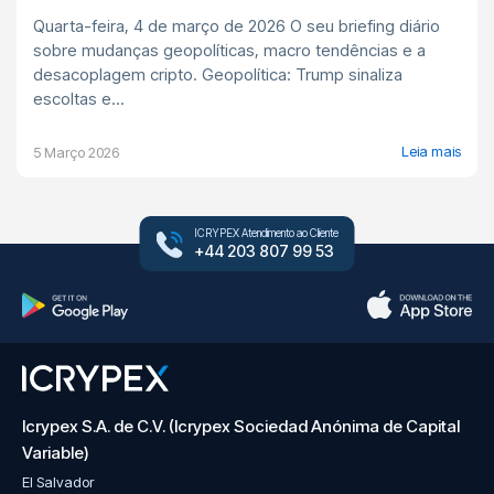
Quarta-feira, 4 de março de 2026 O seu briefing diário
sobre mudanças geopolíticas, macro tendências e a
desacoplagem cripto. Geopolítica: Trump sinaliza
escoltas e...
Leia mais
5 Março 2026
ICRYPEX Atendimento ao Cliente
+44 203 807 99 53
Icrypex S.A. de C.V. (Icrypex Sociedad Anónima de Capital
Variable)
El Salvador